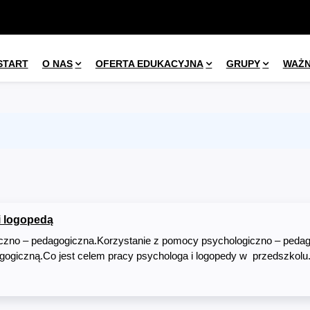
START
O NAS
OFERTA EDUKACYJNA
GRUPY
WAŻ
i logopedą
czno – pedagogiczna.Korzystanie z pomocy psychologiczno – pedag
gogiczną.Co jest celem pracy psychologa i logopedy w przedszkolu