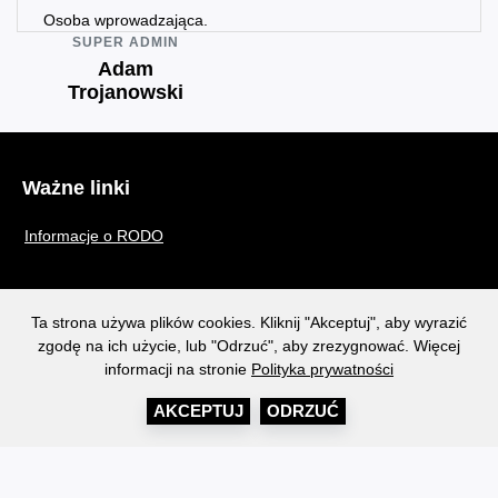
Osoba wprowadzająca.
SUPER ADMIN
Adam
Trojanowski
Ważne linki
Informacje o RODO
Deklaracja dostępności
Ta strona używa plików cookies. Kliknij "Akceptuj", aby wyrazić
zgodę na ich użycie, lub "Odrzuć", aby zrezygnować. Więcej
informacji na stronie
Polityka prywatności
Polityka prywatności, cookies.
AKCEPTUJ
ODRZUĆ
Copyright DGL Komputery - 2024r - CMS wersja 1.41 Realizacja i
wdrożenie Adam Trojanowski +48 690479079